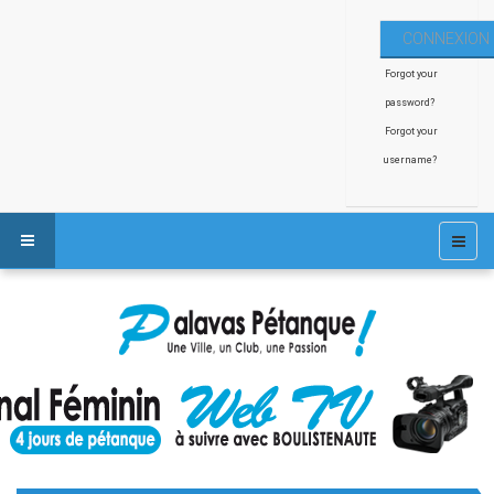
Forgot your
password?
Forgot your
username?