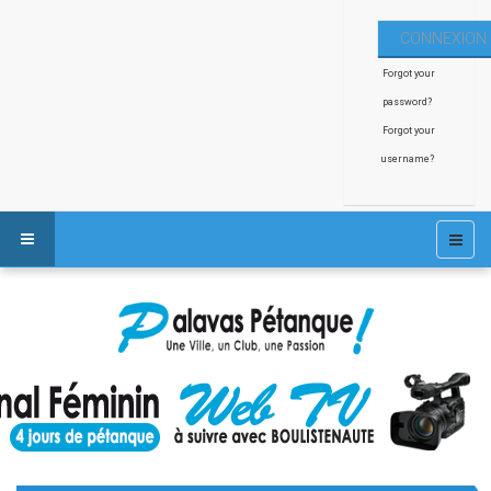
Forgot your
password?
Forgot your
username?