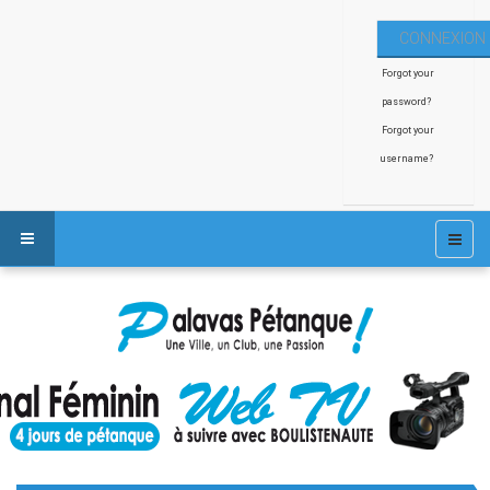
Forgot your
password?
Forgot your
username?