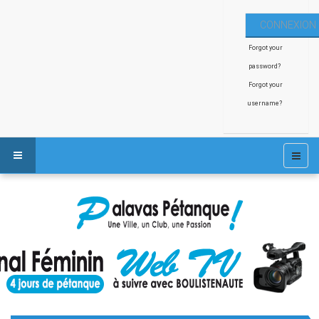
Forgot your
password?
Forgot your
username?