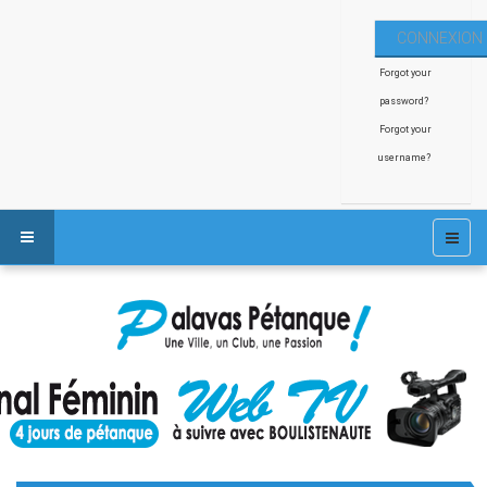
Forgot your
password?
Forgot your
username?